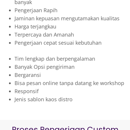
banyak
Pengerjaan Rapih
Jaminan kepuasan mengutamakan kualitas
Harga terjangkau
Terpercaya dan Amanah
Pengerjaan cepat sesuai kebutuhan
Tim lengkap dan berpengalaman
Banyak Opsi pengiriman
Bergaransi
Bisa pesan online tanpa datang ke workshop
Responsif
Jenis sablon kaos distro
Proses Pengerjaan Custom