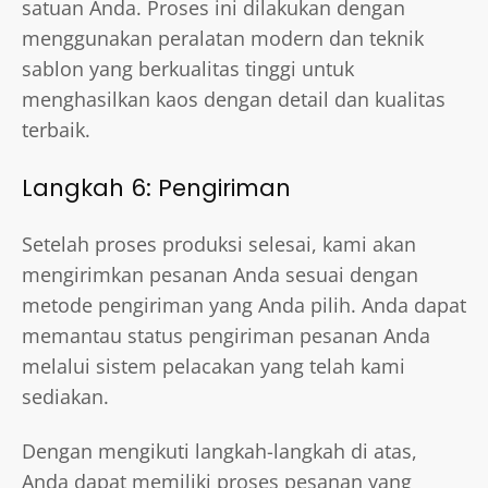
satuan Anda. Proses ini dilakukan dengan
menggunakan peralatan modern dan teknik
sablon yang berkualitas tinggi untuk
menghasilkan kaos dengan detail dan kualitas
terbaik.
Langkah 6: Pengiriman
Setelah proses produksi selesai, kami akan
mengirimkan pesanan Anda sesuai dengan
metode pengiriman yang Anda pilih. Anda dapat
memantau status pengiriman pesanan Anda
melalui sistem pelacakan yang telah kami
sediakan.
Dengan mengikuti langkah-langkah di atas,
Anda dapat memiliki proses pesanan yang