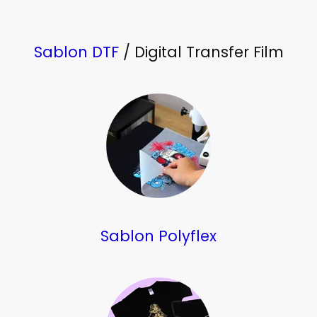
Sablon DTF
/ Digital Transfer Film
Sablon Polyflex