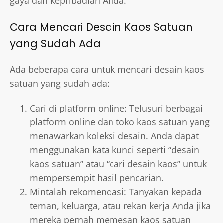
gaya dan kepribadian Anda.
Cara Mencari Desain Kaos Satuan
yang Sudah Ada
Ada beberapa cara untuk mencari desain kaos
satuan yang sudah ada:
Cari di platform online: Telusuri berbagai
platform online dan toko kaos satuan yang
menawarkan koleksi desain. Anda dapat
menggunakan kata kunci seperti “desain
kaos satuan” atau “cari desain kaos” untuk
mempersempit hasil pencarian.
Mintalah rekomendasi: Tanyakan kepada
teman, keluarga, atau rekan kerja Anda jika
mereka pernah memesan kaos satuan