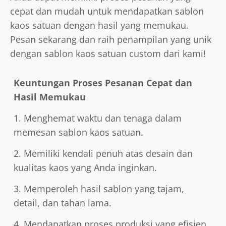
cepat dan mudah untuk mendapatkan sablon
kaos satuan dengan hasil yang memukau.
Pesan sekarang dan raih penampilan yang unik
dengan sablon kaos satuan custom dari kami!
Keuntungan Proses Pesanan Cepat dan
Hasil Memukau
1. Menghemat waktu dan tenaga dalam
memesan sablon kaos satuan.
2. Memiliki kendali penuh atas desain dan
kualitas kaos yang Anda inginkan.
3. Memperoleh hasil sablon yang tajam,
detail, dan tahan lama.
4. Mendapatkan proses produksi yang efisien