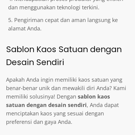
dan menggunakan teknologi terkini.
5. Pengiriman cepat dan aman langsung ke
alamat Anda.
Sablon Kaos Satuan dengan
Desain Sendiri
Apakah Anda ingin memiliki kaos satuan yang
benar-benar unik dan mewakili diri Anda? Kami
memiliki solusinya! Dengan
sablon kaos
satuan dengan desain sendiri
, Anda dapat
menciptakan kaos yang sesuai dengan
preferensi dan gaya Anda.