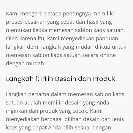
Kami mengerti betapa pentingnya memiliki
proses pesanan yang cepat dan hasil yang
memukau ketika memesan sablon kaos satuan.
Oleh karena itu, kami menyediakan panduan
langkah demi langkah yang mudah diikuti untuk
memesan sablon kaos satuan secara online
dengan mudah.
Langkah 1: Pilih Desain dan Produk
Langkah pertama dalam memesan sablon kaos
satuan adalah memilih desain yang Anda
inginkan dan produk yang cocok. Kami
menyediakan berbagai pilihan desain dan jenis
kaos yang dapat Anda pilih sesuai dengan