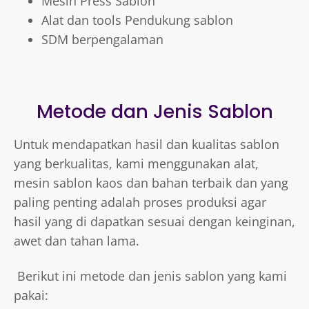
Mesin Press Sablon
Alat dan tools Pendukung sablon
SDM berpengalaman
Metode dan Jenis Sablon
Untuk mendapatkan hasil dan kualitas sablon
yang berkualitas, kami menggunakan alat,
mesin sablon kaos dan bahan terbaik dan yang
paling penting adalah proses produksi agar
hasil yang di dapatkan sesuai dengan keinginan,
awet dan tahan lama.
Berikut ini metode dan jenis sablon yang kami
pakai: