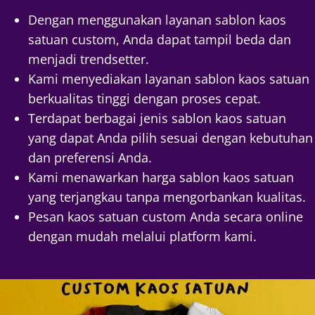
Dengan menggunakan layanan sablon kaos
satuan custom, Anda dapat tampil beda dan
menjadi trendsetter.
Kami menyediakan layanan sablon kaos satuan
berkualitas tinggi dengan proses cepat.
Terdapat berbagai jenis sablon kaos satuan
yang dapat Anda pilih sesuai dengan kebutuhan
dan preferensi Anda.
Kami menawarkan harga sablon kaos satuan
yang terjangkau tanpa mengorbankan kualitas.
Pesan kaos satuan custom Anda secara online
dengan mudah melalui platform kami.