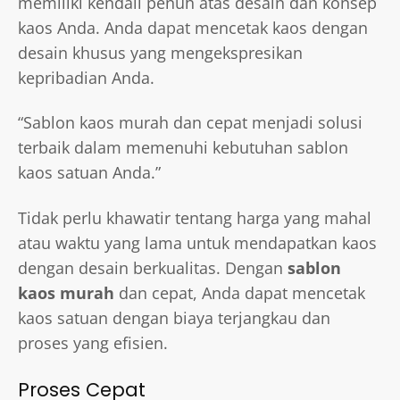
memiliki kendali penuh atas desain dan konsep
kaos Anda. Anda dapat mencetak kaos dengan
desain khusus yang mengekspresikan
kepribadian Anda.
“Sablon kaos murah dan cepat menjadi solusi
terbaik dalam memenuhi kebutuhan sablon
kaos satuan Anda.”
Tidak perlu khawatir tentang harga yang mahal
atau waktu yang lama untuk mendapatkan kaos
dengan desain berkualitas. Dengan
sablon
kaos murah
dan cepat, Anda dapat mencetak
kaos satuan dengan biaya terjangkau dan
proses yang efisien.
Proses Cepat