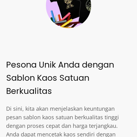
Pesona Unik Anda dengan
Sablon Kaos Satuan
Berkualitas
Di sini, kita akan menjelaskan keuntungan
pesan sablon kaos satuan berkualitas tinggi
dengan proses cepat dan harga terjangkau.
Anda dapat mencetak kaos sendiri dengan