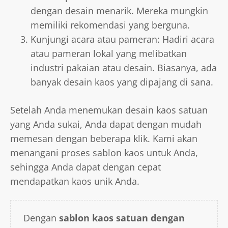
dengan desain menarik. Mereka mungkin
memiliki rekomendasi yang berguna.
Kunjungi acara atau pameran: Hadiri acara
atau pameran lokal yang melibatkan
industri pakaian atau desain. Biasanya, ada
banyak desain kaos yang dipajang di sana.
Setelah Anda menemukan desain kaos satuan
yang Anda sukai, Anda dapat dengan mudah
memesan dengan beberapa klik. Kami akan
menangani proses sablon kaos untuk Anda,
sehingga Anda dapat dengan cepat
mendapatkan kaos unik Anda.
Dengan
sablon kaos satuan dengan