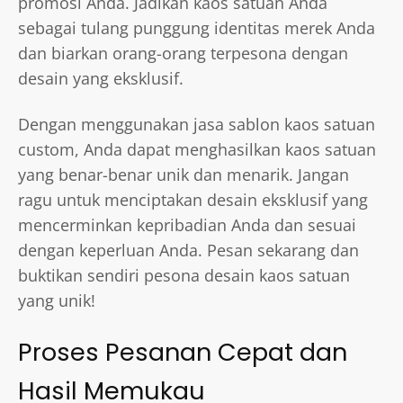
promosi Anda. Jadikan kaos satuan Anda
sebagai tulang punggung identitas merek Anda
dan biarkan orang-orang terpesona dengan
desain yang eksklusif.
Dengan menggunakan jasa sablon kaos satuan
custom, Anda dapat menghasilkan kaos satuan
yang benar-benar unik dan menarik. Jangan
ragu untuk menciptakan desain eksklusif yang
mencerminkan kepribadian Anda dan sesuai
dengan keperluan Anda. Pesan sekarang dan
buktikan sendiri pesona desain kaos satuan
yang unik!
Proses Pesanan Cepat dan
Hasil Memukau