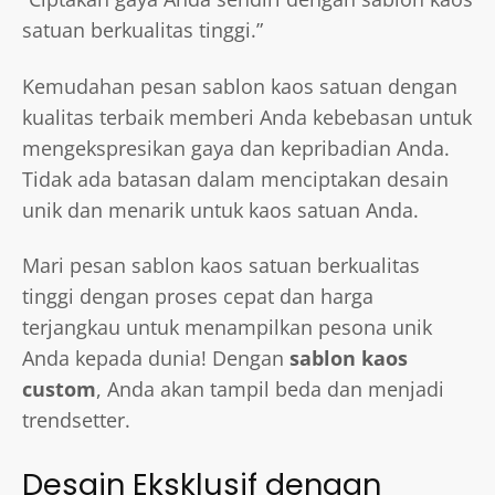
satuan berkualitas tinggi.”
Kemudahan pesan sablon kaos satuan dengan
kualitas terbaik memberi Anda kebebasan untuk
mengekspresikan gaya dan kepribadian Anda.
Tidak ada batasan dalam menciptakan desain
unik dan menarik untuk kaos satuan Anda.
Mari pesan sablon kaos satuan berkualitas
tinggi dengan proses cepat dan harga
terjangkau untuk menampilkan pesona unik
Anda kepada dunia! Dengan
sablon kaos
custom
, Anda akan tampil beda dan menjadi
trendsetter.
Desain Eksklusif dengan