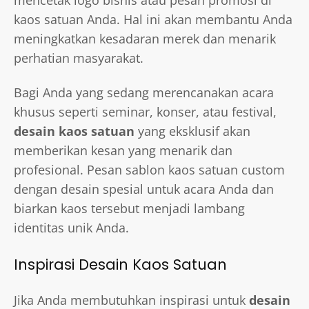
kaos satuan Anda. Hal ini akan membantu Anda
meningkatkan kesadaran merek dan menarik
perhatian masyarakat.
Bagi Anda yang sedang merencanakan acara
khusus seperti seminar, konser, atau festival,
desain kaos satuan
yang eksklusif akan
memberikan kesan yang menarik dan
profesional. Pesan sablon kaos satuan custom
dengan desain spesial untuk acara Anda dan
biarkan kaos tersebut menjadi lambang
identitas unik Anda.
Inspirasi Desain Kaos Satuan
Jika Anda membutuhkan inspirasi untuk
desain