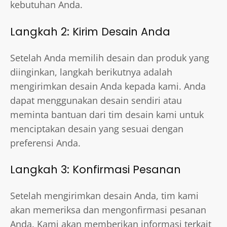
kebutuhan Anda.
Langkah 2: Kirim Desain Anda
Setelah Anda memilih desain dan produk yang
diinginkan, langkah berikutnya adalah
mengirimkan desain Anda kepada kami. Anda
dapat menggunakan desain sendiri atau
meminta bantuan dari tim desain kami untuk
menciptakan desain yang sesuai dengan
preferensi Anda.
Langkah 3: Konfirmasi Pesanan
Setelah mengirimkan desain Anda, tim kami
akan memeriksa dan mengonfirmasi pesanan
Anda. Kami akan memberikan informasi terkait