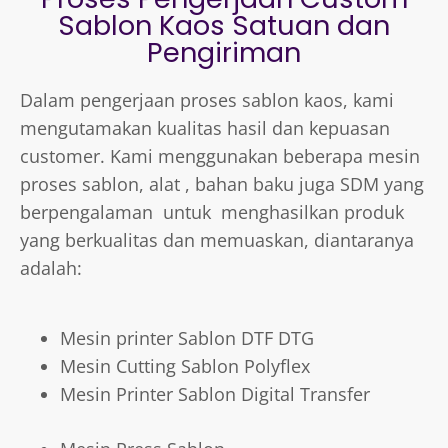
Sablon Kaos Satuan dan
Pengiriman
Dalam pengerjaan proses sablon kaos, kami
mengutamakan kualitas hasil dan kepuasan
customer. Kami menggunakan beberapa mesin
proses sablon, alat , bahan baku juga SDM yang
berpengalaman untuk menghasilkan produk
yang berkualitas dan memuaskan, diantaranya
adalah:
Mesin printer Sablon DTF DTG
Mesin Cutting Sablon Polyflex
Mesin Printer Sablon Digital Transfer