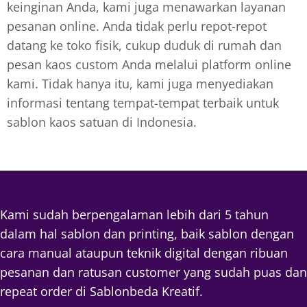
keinginan Anda, kami juga menawarkan layanan
pesanan online. Anda tidak perlu repot-repot
datang ke toko fisik, cukup duduk di rumah dan
pesan kaos custom Anda melalui platform online
kami. Tidak hanya itu, kami juga menyediakan
informasi tentang tempat-tempat terbaik untuk
sablon kaos satuan di Indonesia.
Kami sudah berpengalaman lebih dari 5 tahun
dalam hal sablon dan printing, baik sablon dengan
cara manual ataupun teknik digital dengan ribuan
pesanan dan ratusan customer yang sudah puas dan
repeat order di Sablonbeda Kreatif.