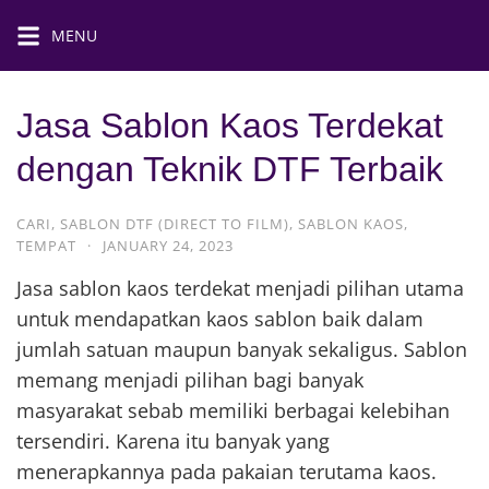
MENU
Jasa Sablon Kaos Terdekat
dengan Teknik DTF Terbaik
CARI
,
SABLON DTF (DIRECT TO FILM)
,
SABLON KAOS
,
TEMPAT
·
JANUARY 24, 2023
Jasa sablon kaos terdekat menjadi pilihan utama
untuk mendapatkan kaos sablon baik dalam
jumlah satuan maupun banyak sekaligus. Sablon
memang menjadi pilihan bagi banyak
masyarakat sebab memiliki berbagai kelebihan
tersendiri. Karena itu banyak yang
menerapkannya pada pakaian terutama kaos.